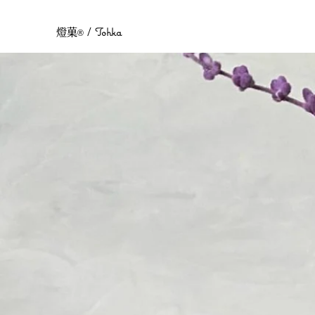
Tohka
燈菓
/
®︎